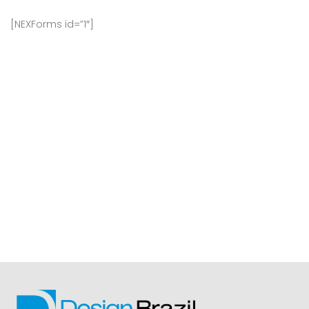
[NEXForms id=”1″]
Hórario de Funcionamento
Seg – Sex: 9hrs – 18hrs
Telefone: (11) 4858-8849
E-mail: contato@designbrazil.arq.br
Endereço
Av. Regente Feijó, nº 944, conj.1102 – 11º andar – Vila Regente
Feijó – São Paulo – SP – CEP. 03342-000